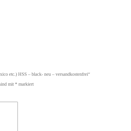
xico etc.) HSS – black- neu – versandkostenfrei“
sind mit
*
markiert