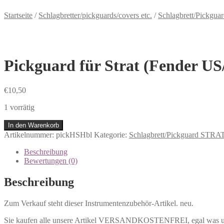
Startseite
/
Schlagbretter/pickguards/covers etc.
/
Schlagbrett/Pickgu
Pickguard für Strat (Fender US/
€
10,50
1 vorrätig
In den Warenkorb
Artikelnummer:
pickHSHbl
Kategorie:
Schlagbrett/Pickguard STRA
Beschreibung
Bewertungen (0)
Beschreibung
Zum Verkauf steht dieser Instrumentenzubehör-Artikel. neu.
Sie kaufen alle unsere Artikel VERSANDKOSTENFREI, egal was und w