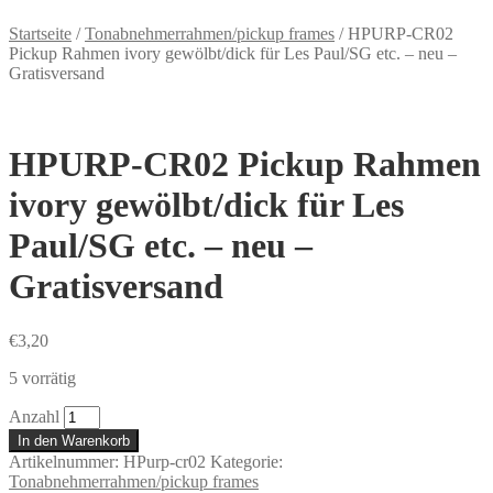
Startseite
/
Tonabnehmerrahmen/pickup frames
/
HPURP-CR02
Pickup Rahmen ivory gewölbt/dick für Les Paul/SG etc. – neu –
Gratisversand
HPURP-CR02 Pickup Rahmen
ivory gewölbt/dick für Les
Paul/SG etc. – neu –
Gratisversand
€
3,20
5 vorrätig
Anzahl
In den Warenkorb
Artikelnummer:
HPurp-cr02
Kategorie:
Tonabnehmerrahmen/pickup frames