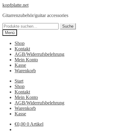
Zur
Springe
kopfplatte.net
Navigation
zum
Gitarrenzubehör/guitar accessories
springen
Inhalt
Suche
Suche
nach:
Menü
Shop
Kontakt
AGB/Widerrufsbelehrung
Mein Konto
Kasse
Warenkorb
Start
Shop
Kontakt
Mein Konto
AGB/Widerrufsbelehrung
Warenkorb
Kasse
€0,00
0 Artikel