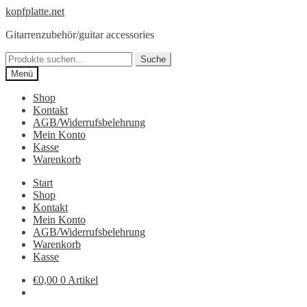
Zur
Springe
kopfplatte.net
Navigation
zum
Gitarrenzubehör/guitar accessories
springen
Inhalt
Suche
Suche
nach:
Menü
Shop
Kontakt
AGB/Widerrufsbelehrung
Mein Konto
Kasse
Warenkorb
Start
Shop
Kontakt
Mein Konto
AGB/Widerrufsbelehrung
Warenkorb
Kasse
€0,00
0 Artikel