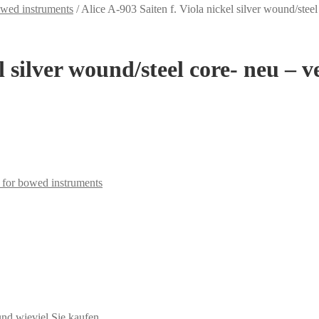
bowed instruments
/
Alice A-903 Saiten f. Viola nickel silver wound/steel
el silver wound/steel core- neu – 
s for bowed instruments
d wieviel Sie kaufen.