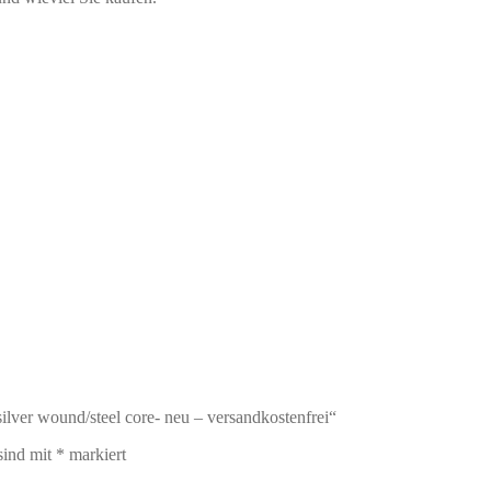
silver wound/steel core- neu – versandkostenfrei“
sind mit
*
markiert