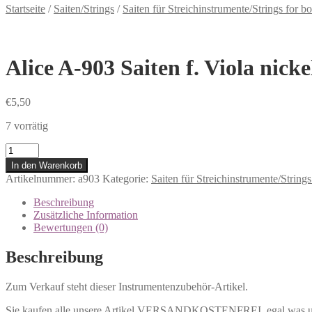
Startseite
/
Saiten/Strings
/
Saiten für Streichinstrumente/Strings for 
Alice A-903 Saiten f. Viola nick
€
5,50
7 vorrätig
Anzahl
In den Warenkorb
Artikelnummer:
a903
Kategorie:
Saiten für Streichinstrumente/String
Beschreibung
Zusätzliche Information
Bewertungen (0)
Beschreibung
Zum Verkauf steht dieser Instrumentenzubehör-Artikel.
Sie kaufen alle unsere Artikel VERSANDKOSTENFREI, egal was un