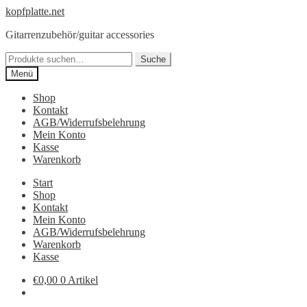
Zur
Springe
kopfplatte.net
Navigation
zum
Gitarrenzubehör/guitar accessories
springen
Inhalt
Suche
Suche
nach:
Menü
Shop
Kontakt
AGB/Widerrufsbelehrung
Mein Konto
Kasse
Warenkorb
Start
Shop
Kontakt
Mein Konto
AGB/Widerrufsbelehrung
Warenkorb
Kasse
€0,00
0 Artikel