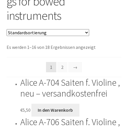
gs for bowed
Warenkorb
instruments
Kasse
Es werden 1–16 von 18 Ergebnissen angezeigt
1
2
→
Alice A-704 Saiten f. Violine ,
neu – versandkostenfrei
€
5,50
In den Warenkorb
Alice A-706 Saiten f. Violine ,