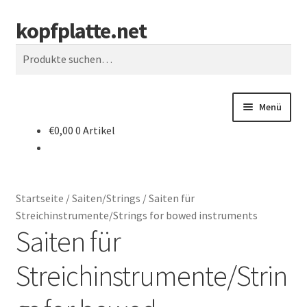
kopfplatte.net
Zur
Springe
Suche
Navigation
zum
Suche
springen
Inhalt
nach:
Menü
€0,00
0 Artikel
Start
Shop
Startseite
/
Saiten/Strings
/
Saiten für
Kontakt
Streichinstrumente/Strings for bowed instruments
Saiten für
Mein Konto
Streichinstrumente/Strin
AGB/Widerrufsbelehrung