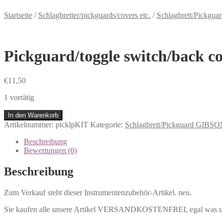
Startseite
/
Schlagbretter/pickguards/covers etc.
/
Schlagbrett/Pickgu
Pickguard/toggle switch/back co
€
11,50
1 vorrätig
In den Warenkorb
Artikelnummer:
picklpKIT
Kategorie:
Schlagbrett/Pickguard GIBS
Beschreibung
Bewertungen (0)
Beschreibung
Zum Verkauf steht dieser Instrumentenzubehör-Artikel. neu.
Sie kaufen alle unsere Artikel VERSANDKOSTENFREI, egal was und w