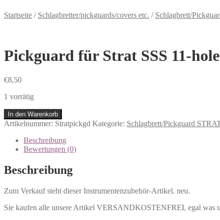
Startseite
/
Schlagbretter/pickguards/covers etc.
/
Schlagbrett/Pickgu
Pickguard für Strat SSS 11-hole
€
8,50
1 vorrätig
In den Warenkorb
Artikelnummer:
Stratpickgd
Kategorie:
Schlagbrett/Pickguard STRA
Beschreibung
Bewertungen (0)
Beschreibung
Zum Verkauf steht dieser Instrumentenzubehör-Artikel. neu.
Sie kaufen alle unsere Artikel VERSANDKOSTENFREI, egal was und w