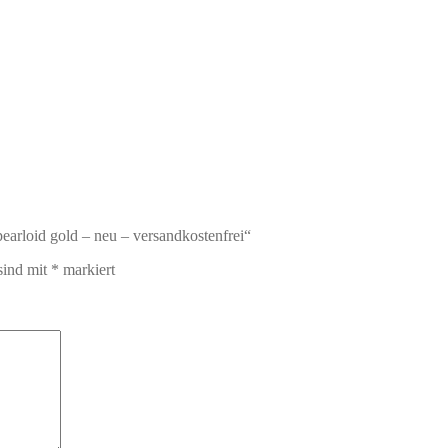
pearloid gold – neu – versandkostenfrei“
sind mit
*
markiert