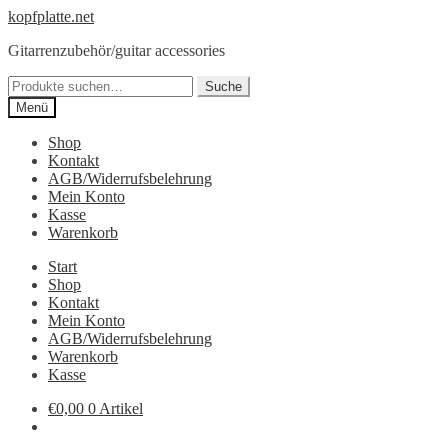
Zur
Springe
kopfplatte.net
Navigation
zum
Gitarrenzubehör/guitar accessories
springen
Inhalt
Suche
Suche
nach:
Menü
Shop
Kontakt
AGB/Widerrufsbelehrung
Mein Konto
Kasse
Warenkorb
Start
Shop
Kontakt
Mein Konto
AGB/Widerrufsbelehrung
Warenkorb
Kasse
€0,00
0 Artikel