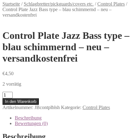
Startseite
/
Schlagbretter/pickguards/covers etc.
/
Control Plates
/
Control Plate Jazz Bass type – blau schimmernd – neu –
versandkostenfrei
Control Plate Jazz Bass type –
blau schimmernd – neu –
versandkostenfrei
€
4,50
2 vorrätig
Anzahl
In den Warenkorb
Artikelnummer:
JBcontplblsh
Kategorie:
Control Plates
Beschreibung
Bewertungen (0)
Beschreibung