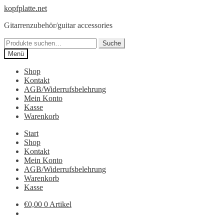
Zur
Springe
kopfplatte.net
Navigation
zum
Gitarrenzubehör/guitar accessories
springen
Inhalt
Suche
Suche
nach:
Menü
Shop
Kontakt
AGB/Widerrufsbelehrung
Mein Konto
Kasse
Warenkorb
Start
Shop
Kontakt
Mein Konto
AGB/Widerrufsbelehrung
Warenkorb
Kasse
€0,00
0 Artikel