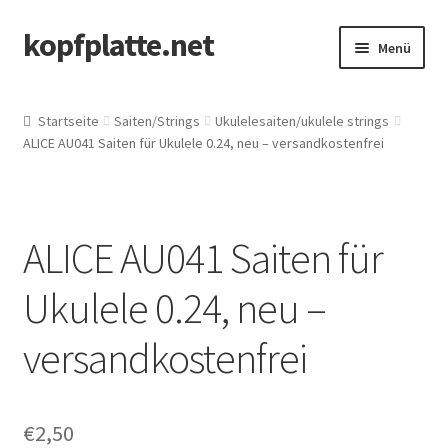
kopfplatte.net
Zur
Springe
Menü
Navigation
zum
springen
Inhalt
Start
Startseite
Saiten/Strings
Ukulelesaiten/ukulele strings
ALICE AU041 Saiten für Ukulele 0.24, neu – versandkostenfrei
Shop
Kontakt
ALICE AU041 Saiten für
Mein Konto
Ukulele 0.24, neu –
AGB/Widerrufsbelehrung
versandkostenfrei
Warenkorb
Kasse
€
2,50