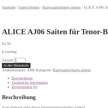
Startseite
/
Saiten/Strings
/
Banjosaiten/banjo strings
/
ALICE AJ06 Sait
ALICE AJ06 Saiten für Tenor-Ba
€
2,50
6 vorrätig
Anzahl
In den Warenkorb
Artikelnummer:
AJ06
Kategorie:
Banjosaiten/banjo strings
Beschreibung
Zusätzliche Information
Bewertungen (0)
Beschreibung
Zum Verkauf steht dieser Instrumentenzubehör-Artikel.