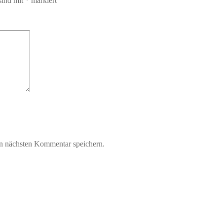
sind mit
*
markiert
n nächsten Kommentar speichern.