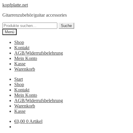
Zur
Springe
kopfplatte.net
Navigation
zum
Gitarrenzubehör/guitar accessories
springen
Inhalt
Suche
Suche
nach:
Menü
Shop
Kontakt
AGB/Widerrufsbelehrung
Mein Konto
Kasse
Warenkorb
Start
Shop
Kontakt
Mein Konto
AGB/Widerrufsbelehrung
Warenkorb
Kasse
€0,00
0 Artikel