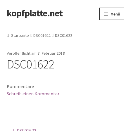
kopfplatte.net
Zur
Springe
Menü
Navigation
zum
springen
Inhalt
Start
Startseite
DSC01622
DSC01622
Shop
Veröffentlicht am
7. Februar 2018
Kontakt
DSC01622
Mein Konto
Kommentare
AGB/Widerrufsbelehrung
Schreib einen Kommentar
Warenkorb
Kasse
Beitragsnavigation
DSC01622