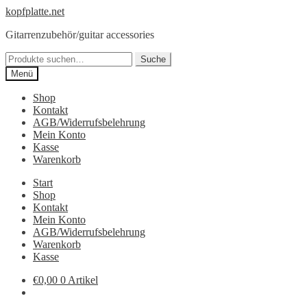
Zur
Springe
kopfplatte.net
Navigation
zum
Gitarrenzubehör/guitar accessories
springen
Inhalt
Suche
Suche
nach:
Menü
Shop
Kontakt
AGB/Widerrufsbelehrung
Mein Konto
Kasse
Warenkorb
Start
Shop
Kontakt
Mein Konto
AGB/Widerrufsbelehrung
Warenkorb
Kasse
€0,00
0 Artikel